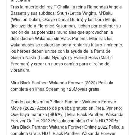
SINOPSIS
Tras la muerte del rey T'Challa, la reina Ramonda (Angela 
Bassett) y sus subditos: Shuri (Letitia Wright), M'Baku 
(Winston Duke), Okoye (Danai Gurira) y las Dora Milaje 
(incluyendo a Florence Kasumba), luchan por proteger su 
nación de las potencias mundiales que aprovechan la 
debilidad de Wakanda sin Black Panther. Mientras los 
wakandeses se esfuerzan por afrontar su futuro inminente, 
los héroes deben unirse con la ayuda de la Perra de 
Guerra Nakia (Lupita Nyong'o) y Everett Ross (Martin 
Freeman) y crear un nuevo camino para el reino del 
vibranium.
Mira Black Panther: Wakanda Forever (2022) Película 
completa en línea Streaming 123Movies gratis
Dónde puedes mirar? Black Panther: Wakanda Forever 
Movie (2022) Acceso de prueba gratuito en línea. Veneno: 
Que haya matanza [BlUrAy] | Mira Black Panther: Wakanda 
Forever Online 2022 Película completa Gratis HD.720Px | 
Mira Black Panther: Wakanda Forever Online 2022 Película 
completa Gratis HD !! Black Panther: Wakanda Forever 