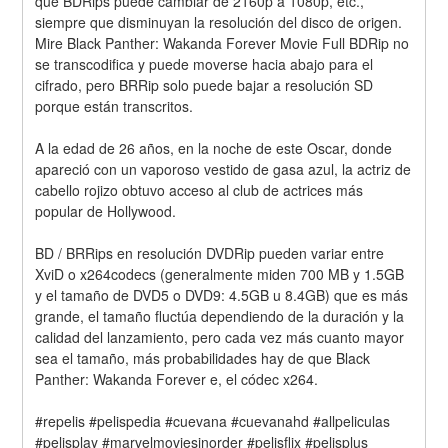
que BDRips puede cambiar de 2160p a 1080p, etc., 
siempre que disminuyan la resolución del disco de origen. 
Mire Black Panther: Wakanda Forever Movie Full BDRip no 
se transcodifica y puede moverse hacia abajo para el 
cifrado, pero BRRip solo puede bajar a resolución SD 
porque están transcritos.
A la edad de 26 años, en la noche de este Oscar, donde 
apareció con un vaporoso vestido de gasa azul, la actriz de 
cabello rojizo obtuvo acceso al club de actrices más 
popular de Hollywood.
BD / BRRips en resolución DVDRip pueden variar entre 
XviD o x264codecs (generalmente miden 700 MB y 1.5GB 
y el tamaño de DVD5 o DVD9: 4.5GB u 8.4GB) que es más 
grande, el tamaño fluctúa dependiendo de la duración y la 
calidad del lanzamiento, pero cada vez más cuanto mayor 
sea el tamaño, más probabilidades hay de que Black 
Panther: Wakanda Forever e, el códec x264.
#repelis #pelispedia #cuevana #cuevanahd #allpeliculas 
#pelisplay #marvelmoviesinorder #pelisflix #pelisplus 