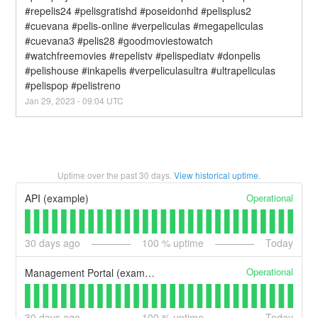
#repelis24 #pelisgratishd #poseidonhd #pelisplus2 
#cuevana #pelis-online #verpeliculas #megapeliculas 
#cuevana3 #pelis28 #goodmoviestowatch 
#watchfreemovies #repelistv #pelispediatv #donpelis 
#pelishouse #inkapelis #verpeliculasultra #ultrapeliculas 
#pelispop #pelistreno
Jan
29
,
2023
-
09:04
UTC
Uptime over the past
30
days.
View historical uptime.
Operational
API (example)
30
days ago
100
% uptime
Today
Operational
Management Portal (example)
30
days ago
100
% uptime
Today