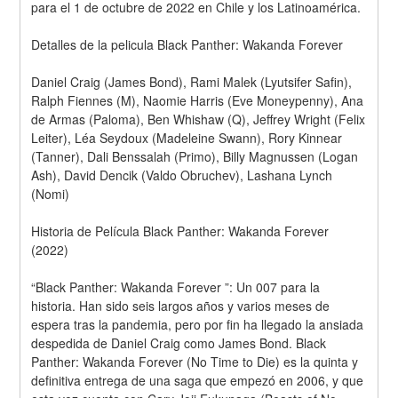
para el 1 de octubre de 2022 en Chile y los Latinoamérica.
Detalles de la pelicula Black Panther: Wakanda Forever 
Daniel Craig (James Bond), Rami Malek (Lyutsifer Safin), 
Ralph Fiennes (M), Naomie Harris (Eve Moneypenny), Ana 
de Armas (Paloma), Ben Whishaw (Q), Jeffrey Wright (Felix 
Leiter), Léa Seydoux (Madeleine Swann), Rory Kinnear 
(Tanner), Dali Benssalah (Primo), Billy Magnussen (Logan 
Ash), David Dencik (Valdo Obruchev), Lashana Lynch 
(Nomi)
Historia de Película Black Panther: Wakanda Forever 
(2022)
“Black Panther: Wakanda Forever ”: Un 007 para la 
historia. Han sido seis largos años y varios meses de 
espera tras la pandemia, pero por fin ha llegado la ansiada 
despedida de Daniel Craig como James Bond. Black 
Panther: Wakanda Forever (No Time to Die) es la quinta y 
definitiva entrega de una saga que empezó en 2006, y que 